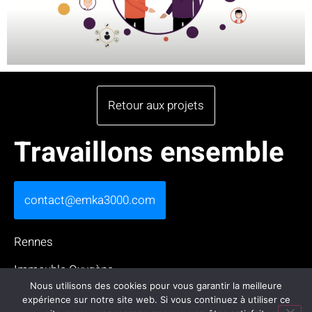
Retour aux projets
Travaillons ensemble
contact@emka3000.com
Rennes
Immeuble Oxygène
13 rue Claude Chappe, 35510 Cesson-Sévigné
Nous utilisons des cookies pour vous garantir la meilleure
expérience sur notre site web. Si vous continuez à utiliser ce