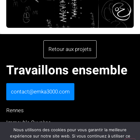
Retour aux projets
Travaillons ensemble
contact@emka3000.com
Rennes
Immeuble Oxygène
13 rue Claude Chappe, 35510 Cesson-Sévigné
Nous utilisons des cookies pour vous garantir la meilleure
expérience sur notre site web. Si vous continuez à utiliser ce